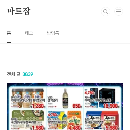
본문 바로가기
마트잡
홈
태그
방명록
전체 글
3839